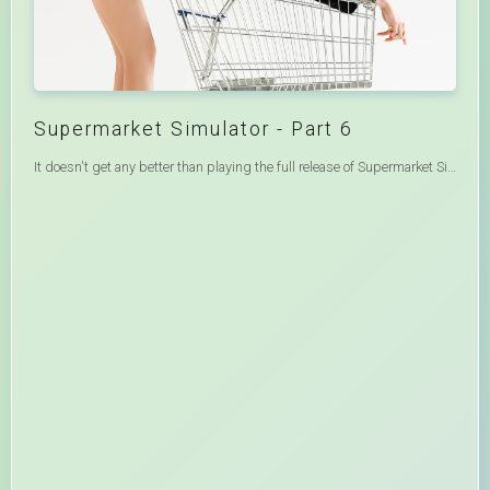
Supermarket Simulator - Part 6
It doesn't get any better than playing the full release of Supermarket Simulator! No, I mean my store literally doesn't get any better... LISTEN TO DISTRACTIBLE ►► https://open.spotify.com/show/2X40qLyoj1wQ2qE5FVpA7x MY COMFY CLOTHES ► https://cloakbrand.com/ Play the Game ► https://store.steampowered.com/app/2670630/Supermarket_Simulator/ Edited By ► @Diceroll Edited By ► @LixianTV Awesome Games Playlist ► https://www.youtube.com/playlist?list=PL3tRBEVW0hiDAf0LeFLFH8S83JWBjvtqE Scary Games Playlist ► https://www.youtube.com/playlist?list=PL3tRBEVW0hiBSFOFhTC5wt75P2BES0rAo