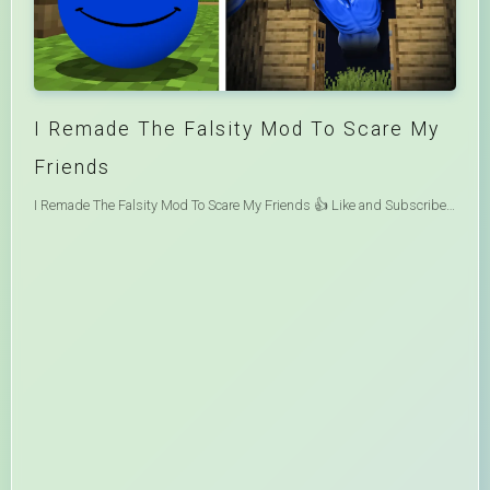
I Remade The Falsity Mod To Scare My
Friends
I Remade The Falsity Mod To Scare My Friends 👍 Like and Subscribe to never miss a Video! 📱 Check Out My Other Stuff For More! Discord:https://discord.gg/R5eGAx4n92 Today I Test out scary minecraft myths about the real verity mod sequel These are Minecraft's scariest seeds that scare me and my friends.😱 #Minecraft #MinecraftSMP #scaryvideos