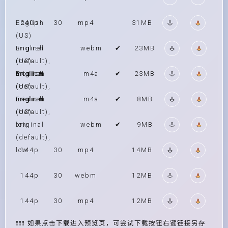
English
240p
30
mp4
31MB
(US)
original
English
webm
✔
23MB
(default),
(US)
medium
original
English
m4a
✔
23MB
(default),
(US)
medium
original
English
m4a
✔
8MB
(default),
(US)
low
original
webm
✔
9MB
(default),
low
144p
30
mp4
14MB
144p
30
webm
12MB
144p
30
mp4
12MB
❗❗❗ 如果点击下载进入预览页，可尝试下载按钮右键链接另存