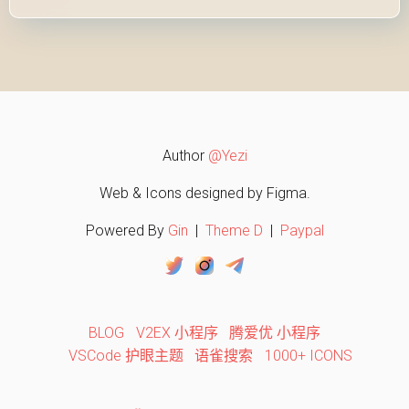
Author
@Yezi
Web & Icons designed by Figma.
Powered By
Gin
|
Theme D
|
Paypal
BLOG
V2EX 小程序
腾爱优 小程序
VSCode 护眼主题
语雀搜索
1000+ ICONS