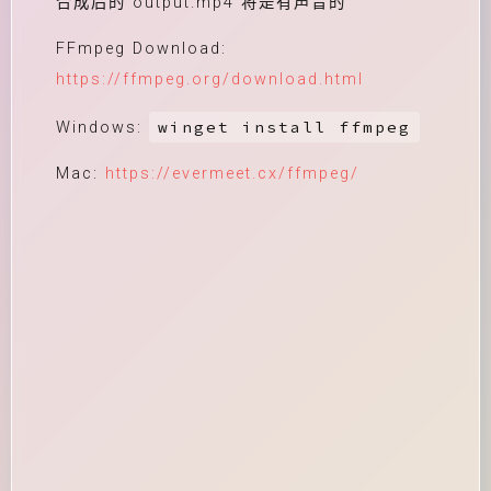
合成后的 output.mp4 将是有声音的
FFmpeg Download:
https://ffmpeg.org/download.html
winget install ffmpeg
Windows:
Mac:
https://evermeet.cx/ffmpeg/