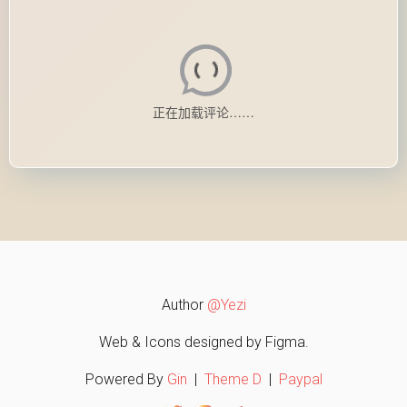
Author
@Yezi
Web & Icons designed by Figma.
Powered By
Gin
|
Theme D
|
Paypal