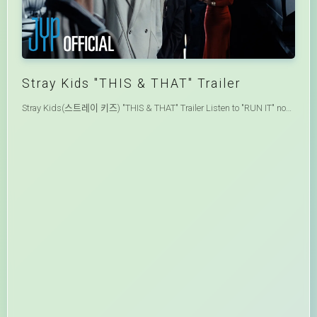
Stray Kids "THIS & THAT" Trailer
Stray Kids(스트레이 키즈) "THIS & THAT" Trailer Listen to "RUN IT" now🏁 https://Stray-Kids.lnk.to/RUNIT 🚚PRE-SAVE "THIS & THAT" NOW! https://Stray-Kids.lnk.to/THISANDTHAT Stray Kids "RUN IT" iTunes & Apple Music: https://Stray-Kids.lnk.to/RUNIT/AppleMusic Spotify: https://Stray-Kids.lnk.to/RUNIT/Spotify Stray Kids Official YouTube: https://www.youtube.com/c/StrayKids Stray Kids Official Twitter: https://twitter.com/Stray_Kids Stray Kids Official Instagram: https://www.instagram.com/realstraykids/ Stray Kids Official TikTok: https://www.tiktok.com/@jypestraykids Stray Kids Official Facebook: https://www.facebook.com/JYPEStrayKids/ Stray Kids Official Threads: https://www.threads.com/@realstraykids Stray Kids Official FANS (Android) https://play.google.com/store/apps/details?id=com.jype.fans Stray Kids Official FANS (iOS) https://apps.apple.com/app/fans-for-fans-artists/id6474999628 #StrayKids #스트레이키즈 #THIS_AND_THAT #StrayKidsComeback #YouMakeStrayKidsStay Copyrights 2026 ⓒ JYP Entertainment. All Rights Reserved.