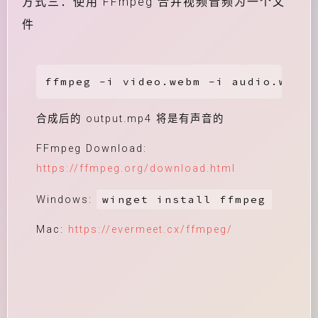
方式三：使用 FFmpeg 合并视频音频为一个文
件
ffmpeg -i video.webm -i audio.weba 
合成后的 output.mp4 将是有声音的
FFmpeg Download:
https://ffmpeg.org/download.html
winget install ffmpeg
Windows:
Mac:
https://evermeet.cx/ffmpeg/