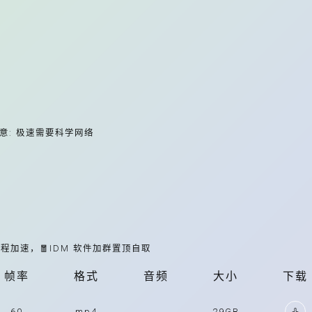
意: 极速需要科学网络
多线程加速，🧧IDM 软件加群置顶自取
帧率
格式
音频
大小
下载
60
mp4
29GB