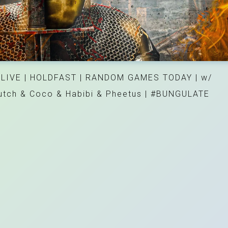
LIVE | HOLDFAST | RANDOM GAMES TODAY | w/
utch & Coco & Habibi & Pheetus | #BUNGULATE