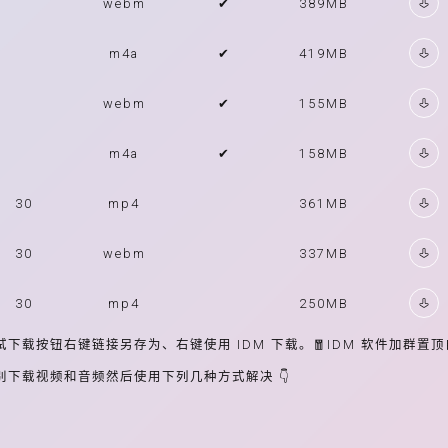
webm
✔
389MB
m4a
✔
419MB
webm
✔
155MB
m4a
✔
158MB
30
mp4
361MB
30
webm
337MB
30
mp4
250MB
试下载按钮右键链接另存为、右键使用 IDM 下载。🧧IDM 软件加群置
分别下载视频和音频然后使用下列几种方式解决 👇