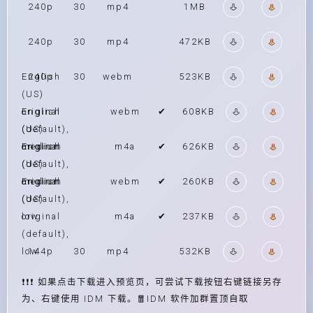
240p
30
mp4
1MB
240p
30
mp4
472KB
English
240p
30
webm
523KB
(US)
original
English
webm
✔
608KB
(default),
(US)
medium
original
English
m4a
✔
626KB
(default),
(US)
medium
original
English
webm
✔
260KB
(default),
(US)
low
original
m4a
✔
237KB
(default),
low
144p
30
mp4
532KB
❗❗❗ 如果点击下载进入预览页，可尝试下载按钮右键链接另存
为、右键使用 IDM 下载。🧧IDM 软件加群置顶自取