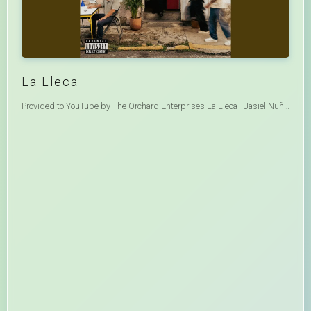
La Lleca
Provided to YouTube by The Orchard Enterprises La Lleca · Jasiel Nuñez · Peso Pluma La Lleca ℗ 2025 Double P Records Released on: 2025-10-01 Producer: Hassan Emilio Kabande Laija Producer, Recording Engineer, Mixing Engineer, Mastering Engineer, Surround Mixing Engineer: Ernesto Fernandez Producer: Jesus Ivan Leal "Parka" A And R Administrator: Richard Bull A And R Administrator: Adriana Munoz A And R Coordinator: Alejandro Leon - Nava Music Publisher: Double P Records, Inc d/b/a publishing designee of Double P Records, Inc (BMI), admin by Downtown Music Publishing (BMI) Auto-generated by YouTube.