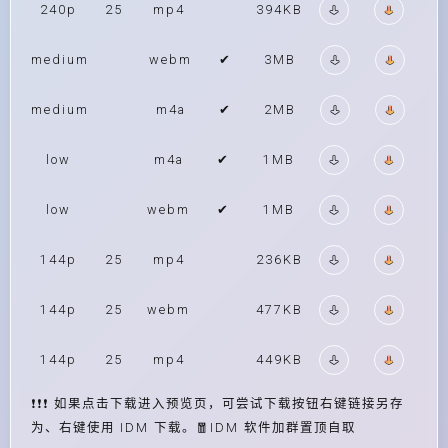
240p
25
mp4
394KB
medium
webm
✔
3MB
medium
m4a
✔
2MB
low
m4a
✔
1MB
low
webm
✔
1MB
144p
25
mp4
236KB
144p
25
webm
477KB
144p
25
mp4
449KB
❗❗❗ 如果点击下载进入预览页，可尝试下载按钮右键链接另存
为、右键使用 IDM 下载。🧧IDM 软件加群置顶自取